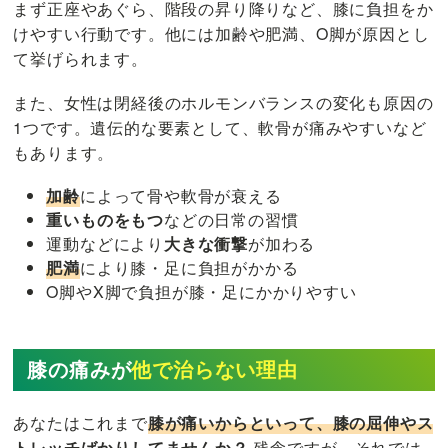
まず正座やあぐら、階段の昇り降りなど、膝に負担をか
けやすい行動です。他には加齢や肥満、O脚が原因とし
て挙げられます。
また、女性は閉経後のホルモンバランスの変化も原因の
1つです。遺伝的な要素として、軟骨が痛みやすいなど
もあります。
加齢
によって骨や軟骨が衰える
重いものをもつ
などの日常の習慣
運動などにより
大きな衝撃
が加わる
肥満
により膝・足に負担がかかる
O脚やX脚で負担が膝・足にかかりやすい
膝の痛みが
他で治らない理由
あなたはこれまで
膝が痛いからといって、膝の屈伸やス
トレッチばかりしてませんか？
残念ですが、それでは