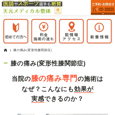
前
Skip
Skip
Skip
前
橋
to
to
to
橋
市
primary
main
primary
市
の
navigation
content
sidebar
整
で
体
腰・
院
膝・
な
首
ら
天
肩・
膝の痛み(変形性膝関節症)
home
chevron_right
元
股
メ
関
膝の痛み(変形性膝関節症)
デ
節・
ィ
カ
頭
膝の痛み専門
当院の
の施術は
ル
痛
整
が
なぜ？こんなにも
効果が
体
得
実感
できるのか？
意
な
整