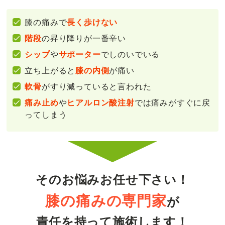
膝の痛みで
長く歩けない
階段
の昇り降りが一番辛い
シップ
や
サポーター
でしのいでいる
立ち上がると
膝の内側
が痛い
軟骨
がすり減っていると言われた
痛み止め
や
ヒアルロン酸注射
では痛みがすぐに戻
ってしまう
そのお悩みお任せ下さい！
膝の痛みの専門家
が
責任を持って
施術します！