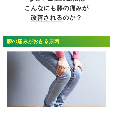
こんなにも
膝の痛み
が
改善される
のか？
膝の痛みが
おきる原因