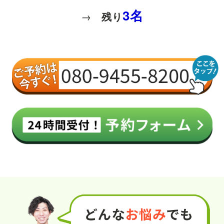
3名
→
残り