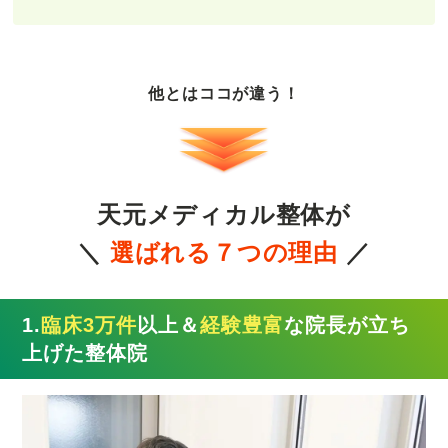
他とはココが違う！
天元メディカル整体が
＼
選ばれる７つの理由
／
1.
臨床3万件
以上＆
経験豊富
な院長が立ち
上げた整体院